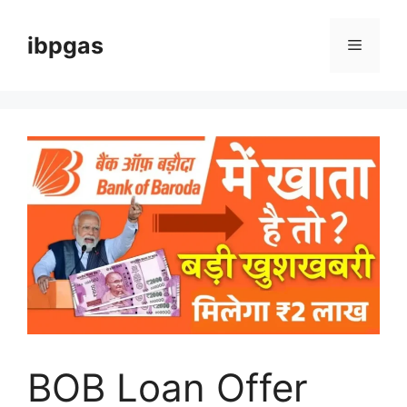
Skip
to
ibpgas
Menu
content
BOB Loan Offer